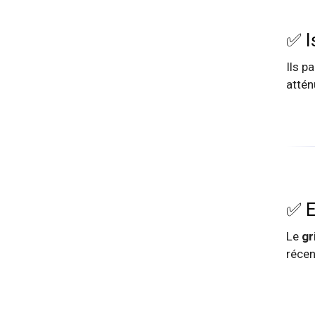
✅ I
Ils p
attén
✅ E
Le
gr
récen