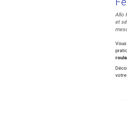
Fe
Allo
et s
mesu
Vous
prati
roula
Décou
votre