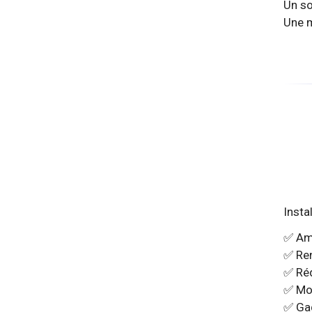
Un so
Une m
Insta
✅ Amé
✅ Ren
✅ Ré
✅ Mod
✅ Gag