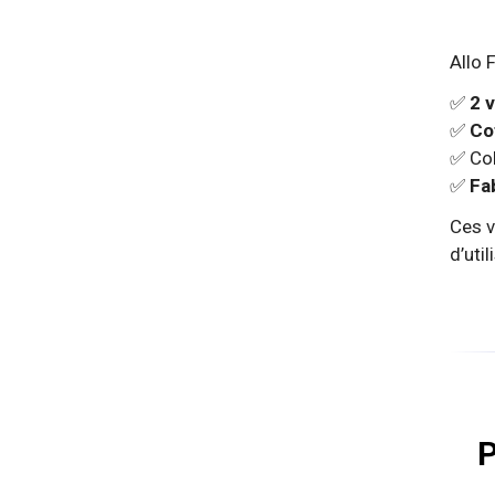
Allo 
✅
2 
✅
Co
✅ Co
✅
Fa
Ces v
d’util
P