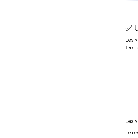
✅ U
Les v
terme
Les v
Le re