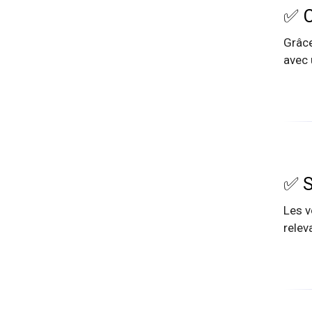
✅ C
Grâce
avec 
✅ S
Les v
relev